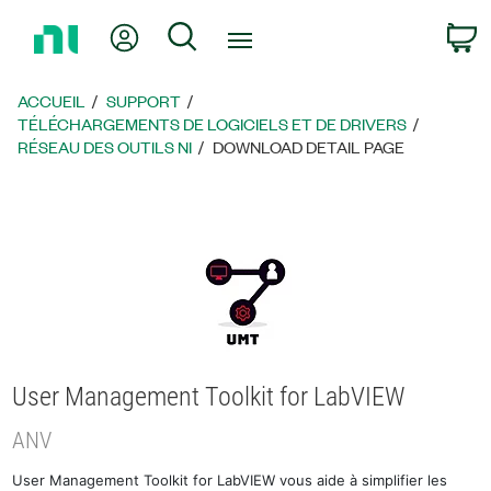
Revenir
Mon compte
Rechercher
P
à
la
page
ACCUEIL
SUPPORT
d’accueil
TÉLÉCHARGEMENTS DE LOGICIELS ET DE DRIVERS
RÉSEAU DES OUTILS NI
DOWNLOAD DETAIL PAGE
User Management Toolkit for LabVIEW
ANV
User Management Toolkit for LabVIEW vous aide à simplifier les