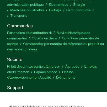
administration publique
Électronique
Énergie​
Machines industrielles
Biologie
Semi-conducteur
Transports
Commandes
Partenaires de distribution NI
Suivi et historique des
commandes
Obtenir un devis
Conditions générales de
service
Commandez par numéro de référence du produit ou
demandez un devis
Société
NI fait désormais partie d'Emerson
À propos
Emplois
chez Emerson
Espace presse
Chaîne
d’approvisionnement/qualité
Événements
Support
Téléchargements
Documentation produit
Forums de
discussion
Activer un produit
Soumettre une demande de
service
Commentaires sur le site
Notre site Web utilise des cookies et autres