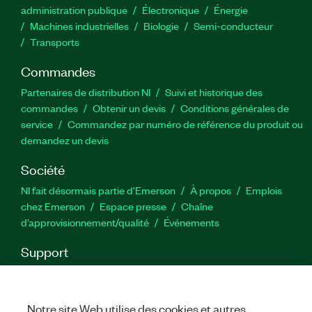
administration publique
Électronique
Énergie​
Machines industrielles
Biologie
Semi-conducteur
Transports
Commandes
Partenaires de distribution NI
Suivi et historique des
commandes
Obtenir un devis
Conditions générales de
service
Commandez par numéro de référence du produit ou
demandez un devis
Société
NI fait désormais partie d'Emerson
À propos
Emplois
chez Emerson
Espace presse
Chaîne
d’approvisionnement/qualité
Événements
Support
Téléchargements
Documentation produit
Forums de
discussion
Activer un produit
Soumettre une demande de
service
Commentaires sur le site
Notre site Web utilise des cookies et autres