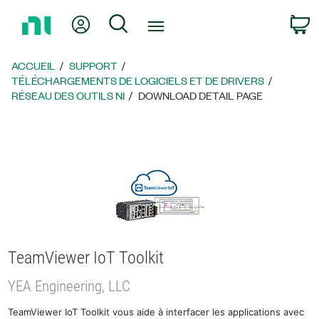
Revenir
Mon compte
Rechercher
P
à
la
page
ACCUEIL
SUPPORT
d’accueil
TÉLÉCHARGEMENTS DE LOGICIELS ET DE DRIVERS
RÉSEAU DES OUTILS NI
DOWNLOAD DETAIL PAGE
TeamViewer IoT Toolkit
YEA Engineering, LLC
TeamViewer IoT Toolkit vous aide à interfacer les applications avec