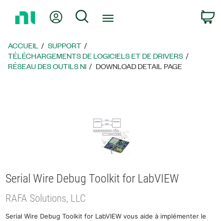
Revenir
Mon compte
Rechercher
P
à
la
page
ACCUEIL
SUPPORT
d’accueil
TÉLÉCHARGEMENTS DE LOGICIELS ET DE DRIVERS
RÉSEAU DES OUTILS NI
DOWNLOAD DETAIL PAGE
Serial Wire Debug Toolkit for LabVIEW
RAFA Solutions, LLC
Serial Wire Debug Toolkit for LabVIEW vous aide à implémenter le