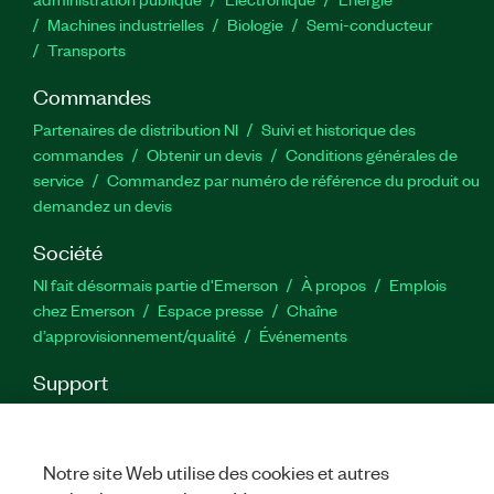
Machines industrielles
Biologie
Semi-conducteur
Transports
Commandes
Partenaires de distribution NI
Suivi et historique des
commandes
Obtenir un devis
Conditions générales de
service
Commandez par numéro de référence du produit ou
demandez un devis
Société
NI fait désormais partie d'Emerson
À propos
Emplois
chez Emerson
Espace presse
Chaîne
d’approvisionnement/qualité
Événements
Support
Téléchargements
Documentation produit
Forums de
discussion
Activer un produit
Soumettre une demande de
service
Commentaires sur le site
Notre site Web utilise des cookies et autres