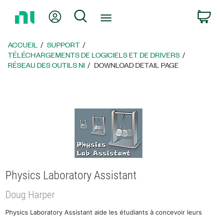
Revenir
Mon compte
Rechercher
P
à
la
page
ACCUEIL
SUPPORT
d’accueil
TÉLÉCHARGEMENTS DE LOGICIELS ET DE DRIVERS
RÉSEAU DES OUTILS NI
DOWNLOAD DETAIL PAGE
Physics Laboratory Assistant
Doug Harper
Physics Laboratory Assistant aide les étudiants à concevoir leurs