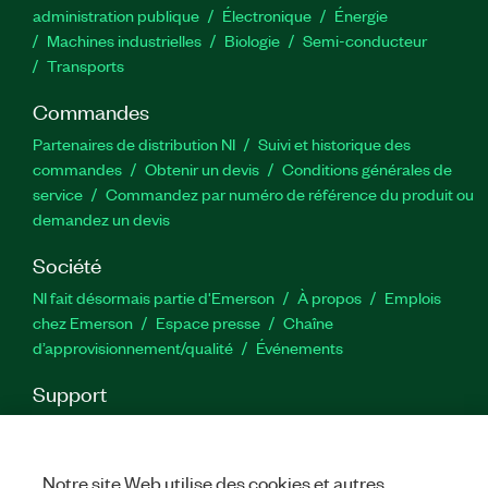
administration publique
Électronique
Énergie​
Machines industrielles
Biologie
Semi-conducteur
Transports
Commandes
Partenaires de distribution NI
Suivi et historique des
commandes
Obtenir un devis
Conditions générales de
service
Commandez par numéro de référence du produit ou
demandez un devis
Société
NI fait désormais partie d'Emerson
À propos
Emplois
chez Emerson
Espace presse
Chaîne
d’approvisionnement/qualité
Événements
Support
Téléchargements
Documentation produit
Forums de
discussion
Activer un produit
Soumettre une demande de
service
Commentaires sur le site
Notre site Web utilise des cookies et autres