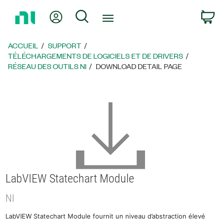
Revenir
Mon compte
Rechercher
P
à
la
page
ACCUEIL
SUPPORT
d’accueil
TÉLÉCHARGEMENTS DE LOGICIELS ET DE DRIVERS
RÉSEAU DES OUTILS NI
DOWNLOAD DETAIL PAGE
LabVIEW Statechart Module
NI
LabVIEW Statechart Module fournit un niveau d’abstraction élevé