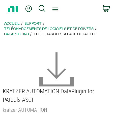
Revenir
Mon compte
Rechercher
P
à
la
page
ACCUEIL
SUPPORT
d’accueil
TÉLÉCHARGEMENTS DE LOGICIELS ET DE DRIVERS
DATAPLUGINS
TÉLÉCHARGER LA PAGE DÉTAILLÉE
KRATZER AUTOMATION DataPlugin for
PAtools ASCII
kratzer AUTOMATION