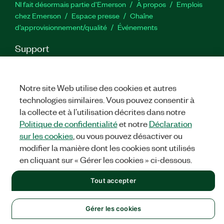
NI fait désormais partie d'Emerson
À propos
Emplois
chez Emerson
Espace presse
Chaîne
d’approvisionnement/qualité
Événements
Support
Téléchargements
Documentation produit
Forums de
discussion
Activer un produit
Soumettre une demande de
service
Commentaires sur le site
Notre site Web utilise des cookies et autres
technologies similaires. Vous pouvez consentir à
la collecte et à l’utilisation décrites dans notre
Twitter
YouTube
Faceb
In
Politique de confidentialité
et notre
Déclaration
sur les cookies
, ou vous pouvez désactiver ou
modifier la manière dont les cookies sont utilisés
©
NATIONAL INSTRUMENTS CORP. TOUS DROITS RÉSERVÉS.
en cliquant sur « Gérer les cookies » ci-dessous.
MENTIONS LÉGALES
|
IMPRINT
|
CONFIDENTIALITÉ
|
Gérer
Tout accepter
les cookies
Gérer les cookies