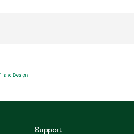
I and Design
Support