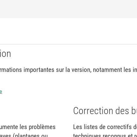
ion
mations importantes sur la version, notamment les inst
e
Correction des 
cumente les problèmes
Les listes de correctifs
raves (plantages ou
techniques reconnus et r