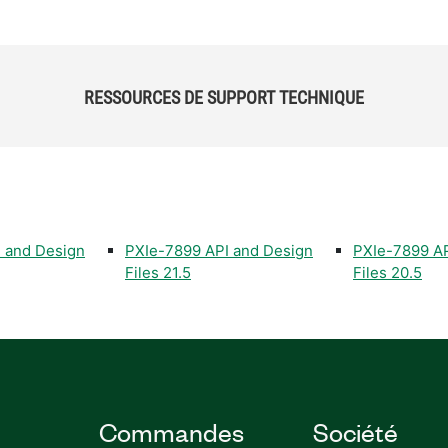
RESSOURCES DE SUPPORT TECHNIQUE
 and Design
PXIe-7899 API and Design
PXIe-7899 AP
Files 21.5
Files 20.5
Commandes
Société