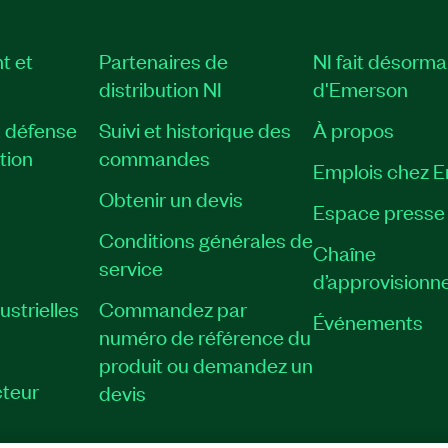
t et
Partenaires de
NI fait désorma
distribution NI
d'Emerson
, défense
Suivi et historique des
À propos
tion
commandes
Emplois chez 
Obtenir un devis
Espace presse
Conditions générales de
Chaîne
service
d’approvisionn
strielles
Commandez par
Événements
numéro de référence du
produit ou demandez un
teur
devis