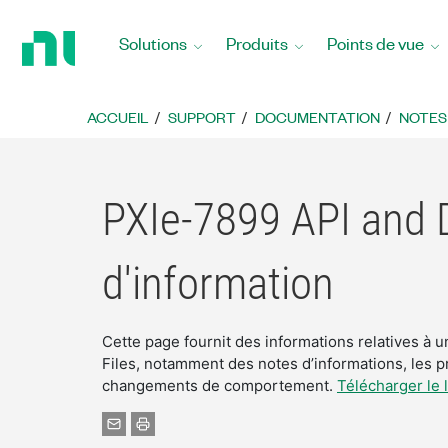
Revenir
à
Solutions
Produits
Points de vue
la
page
d’accueil
ACCUEIL
SUPPORT
DOCUMENTATION
NOTES
PXIe-7899 API and D
d'information
Cette page fournit des informations relatives à
Files, notamment des notes d’informations, les p
changements de comportement.
Télécharger le l