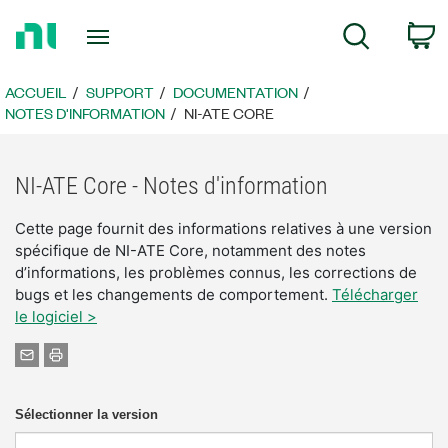
Revenir
P
Recherche
à
la
page
ACCUEIL
SUPPORT
DOCUMENTATION
d’accueil
NOTES D'INFORMATION
NI-ATE CORE
NI-ATE Core - Notes d'information
Cette page fournit des informations relatives à une version
spécifique de NI-ATE Core, notamment des notes
d’informations, les problèmes connus, les corrections de
bugs et les changements de comportement.
Télécharger
le logiciel >
Sélectionner la version