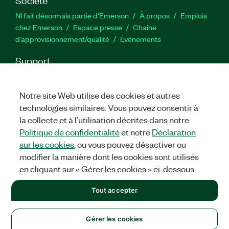
NI fait désormais partie d'Emerson
À propos
Emplois
chez Emerson
Espace presse
Chaîne
d’approvisionnement/qualité
Événements
Support
Téléchargements
Documentation produit
Forums de
discussion
Activer un produit
Soumettre une demande de
Notre site Web utilise des cookies et autres
service
Commentaires sur le site
technologies similaires. Vous pouvez consentir à
la collecte et à l’utilisation décrites dans notre
Twitter
YouTube
Faceb
In
Politique de confidentialité
et notre
Déclaration
sur les cookies
, ou vous pouvez désactiver ou
modifier la manière dont les cookies sont utilisés
en cliquant sur « Gérer les cookies » ci-dessous.
©
2026
NATIONAL INSTRUMENTS CORP. TOUS DROITS RÉSERVÉS.
+1 877 388 1952
Tout accepter
MENTIONS LÉGALES
|
IMPRINT
|
CONFIDENTIALITÉ
|
Gérer
les cookies
United States
Gérer les cookies