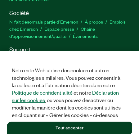
Société
NI fait désormais partie d'Emerson
À propos
Emplois
chez Emerson
Espace presse
Chaîne
d’approvisionnement/qualité
Événements
Support
Téléchargements
Documentation produit
Forums de
discussion
Activer un produit
Soumettre une demande de
Notre site Web utilise des cookies et autres
service
Commentaires sur le site
technologies similaires. Vous pouvez consentir à
la collecte et à l’utilisation décrites dans notre
Twitter
YouTube
Faceb
In
Politique de confidentialité
et notre
Déclaration
sur les cookies
, ou vous pouvez désactiver ou
modifier la manière dont les cookies sont utilisés
en cliquant sur « Gérer les cookies » ci-dessous.
©
2026
NATIONAL INSTRUMENTS CORP. TOUS DROITS RÉSERVÉS.
+1 877 388 1952
Tout accepter
MENTIONS LÉGALES
|
IMPRINT
|
CONFIDENTIALITÉ
|
Gérer
les cookies