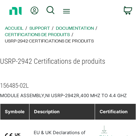
Revenir
Mon compte
Rechercher
P
à
la
page
ACCUEIL
SUPPORT
DOCUMENTATION
d’accueil
CERTIFICATIONS DE PRODUITS
USRP-2942 CERTIFICATIONS DE PRODUITS
USRP-2942 Certifications de produits
156485-02L
MODULE ASSEMBLY,NI USRP-2942R,400 MHZ TO 4.4 GHZ
Symbole
Description
Certification
EU & UK Declarations of