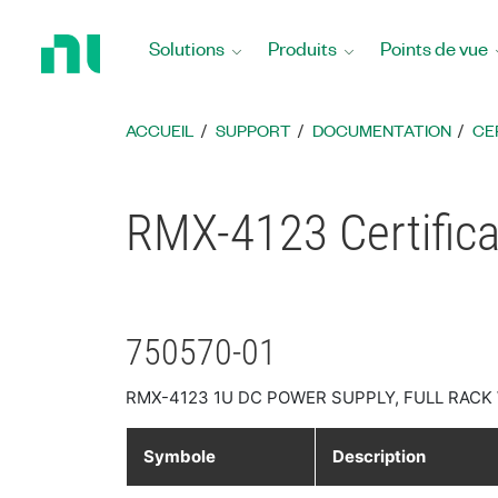
Revenir
à
Solutions
Produits
Points de vue
la
page
d’accueil
ACCUEIL
SUPPORT
DOCUMENTATION
CE
RMX-4123 Certifica
750570-01
RMX-4123 1U DC POWER SUPPLY, FULL RACK W
Symbole
Description