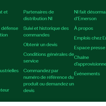
t et
Partenaires de
NI fait désorma
distribution NI
d'Emerson
, défense
Suivi et historique des
À propos
tion
commandes
Emplois chez 
Obtenir un devis
Espace presse
Conditions générales de
Chaîne
service
d’approvisionn
strielles
Commandez par
Événements
numéro de référence du
produit ou demandez un
teur
devis