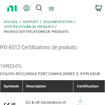
Revenir
Mon compte
Rechercher
P
à
la
page
ACCUEIL
SUPPORT
DOCUMENTATION
d’accueil
CERTIFICATIONS DE PRODUITS
PXI-8512 CERTIFICATIONS DE PRODUITS
PXI-8512 Certifications de produits
194923-01L
CCA,PXI-8512,SINGLE PORT,CAN/HS,SERIES 3, 9 PIN DSUB
Symbole
Description
Certification
EU & UK Declarations of