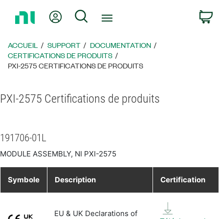
Revenir
Mon compte
Rechercher
P
à
la
page
ACCUEIL
SUPPORT
DOCUMENTATION
d’accueil
CERTIFICATIONS DE PRODUITS
PXI-2575 CERTIFICATIONS DE PRODUITS
PXI-2575 Certifications de produits
191706-01L
MODULE ASSEMBLY, NI PXI-2575
Symbole
Description
Certification
EU & UK Declarations of