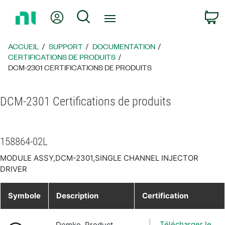
Revenir
Mon compte
Rechercher
P
à
la
page
ACCUEIL
SUPPORT
DOCUMENTATION
d’accueil
CERTIFICATIONS DE PRODUITS
DCM-2301 CERTIFICATIONS DE PRODUITS
DCM-2301 Certifications de produits
158864-02L
MODULE ASSY,DCM-2301,SINGLE CHANNEL INJECTOR
DRIVER
Symbole
Description
Certification
Télécharger le
Demko, Product