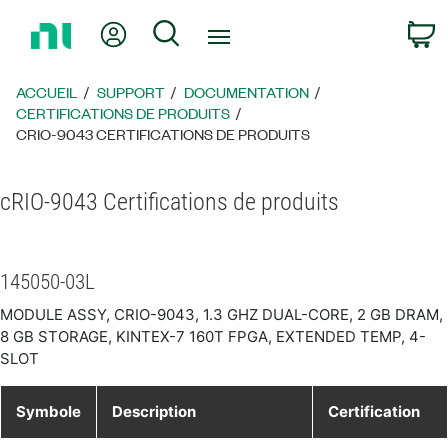
Revenir
Mon compte
Rechercher
P
à
la
page
ACCUEIL
SUPPORT
DOCUMENTATION
d’accueil
CERTIFICATIONS DE PRODUITS
CRIO-9043 CERTIFICATIONS DE PRODUITS
cRIO-9043 Certifications de produits
145050-03L
MODULE ASSY, CRIO-9043, 1.3 GHZ DUAL-CORE, 2 GB DRAM,
8 GB STORAGE, KINTEX-7 160T FPGA, EXTENDED TEMP, 4-
SLOT
Symbole
Description
Certification