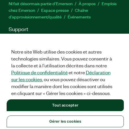
NI fait désormais partie d'Emerson
À propos
Emplois
chez Emerson
Espace presse
Chaîne
d’approvisionnement/qualité
Événements
Support
Téléchargements
Documentation produit
Forums de
discussion
Activer un produit
Soumettre une demande de
service
Commentaires sur le site
Notre site Web utilise des cookies et autres
technologies similaires. Vous pouvez consentir à
la collecte et à l’utilisation décrites dans notre
Twitter
YouTube
Faceb
In
Politique de confidentialité
et notre
Déclaration
sur les cookies
, ou vous pouvez désactiver ou
modifier la manière dont les cookies sont utilisés
©
NATIONAL INSTRUMENTS CORP. TOUS DROITS RÉSERVÉS.
en cliquant sur « Gérer les cookies » ci-dessous.
MENTIONS LÉGALES
|
IMPRINT
|
CONFIDENTIALITÉ
|
Gérer
Tout accepter
les cookies
Gérer les cookies