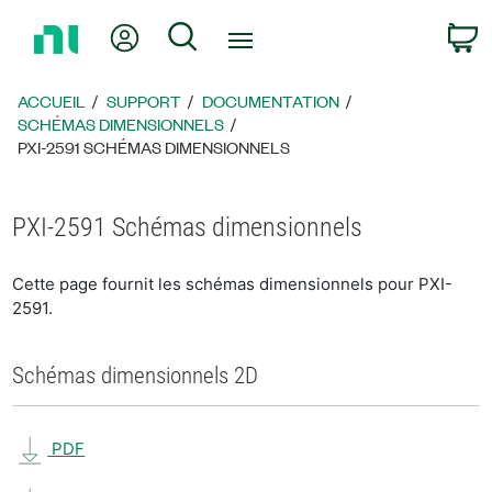
Revenir
Mon compte
Rechercher
P
à
la
page
ACCUEIL
SUPPORT
DOCUMENTATION
d’accueil
SCHÉMAS DIMENSIONNELS
PXI-2591 SCHÉMAS DIMENSIONNELS
PXI-2591 Schémas dimensionnels
Cette page fournit les schémas dimensionnels pour PXI-
2591.
Schémas dimensionnels 2D
PDF