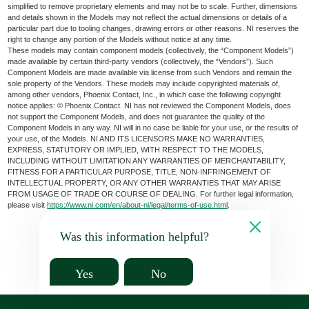
simplified to remove proprietary elements and may not be to scale. Further, dimensions
and details shown in the Models may not reflect the actual dimensions or details of a
particular part due to tooling changes, drawing errors or other reasons. NI reserves the
right to change any portion of the Models without notice at any time.
These models may contain component models (collectively, the “Component Models”)
made available by certain third-party vendors (collectively, the “Vendors”). Such
Component Models are made available via license from such Vendors and remain the
sole property of the Vendors. These models may include copyrighted materials of,
among other vendors, Phoenix Contact, Inc., in which case the following copyright
notice applies: © Phoenix Contact. NI has not reviewed the Component Models, does
not support the Component Models, and does not guarantee the quality of the
Component Models in any way. NI will in no case be liable for your use, or the results of
your use, of the Models. NI AND ITS LICENSORS MAKE NO WARRANTIES,
EXPRESS, STATUTORY OR IMPLIED, WITH RESPECT TO THE MODELS,
INCLUDING WITHOUT LIMITATION ANY WARRANTIES OF MERCHANTABILITY,
FITNESS FOR A PARTICULAR PURPOSE, TITLE, NON-INFRINGEMENT OF
INTELLECTUAL PROPERTY, OR ANY OTHER WARRANTIES THAT MAY ARISE
FROM USAGE OF TRADE OR COURSE OF DEALING. For further legal information,
please visit
https://www.ni.com/en/about-ni/legal/terms-of-use.html
.
Was this information helpful?
Yes
No