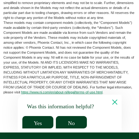
simplified to remove proprietary elements and may not be to scale. Further, dimensions
and details shown in the Models may not reflect the actual dimensions or details of a
particular part due to tooling changes, drawing errors or other reasons. NI reserves the
right to change any portion of the Models without notice at any time.
These models may contain component models (collectively, the “Component Models”)
made available by certain third-party vendors (collectively, the “Vendors”). Such
Component Models are made available via license from such Vendors and remain the
sole property of the Vendors. These models may include copyrighted materials of,
among other vendors, Phoenix Contact, Inc., in which case the following copyright
notice applies: © Phoenix Contact. NI has not reviewed the Component Models, does
not support the Component Models, and does not guarantee the quality of the
Component Models in any way. NI will in no case be liable for your use, or the results of
your use, of the Models. NI AND ITS LICENSORS MAKE NO WARRANTIES,
EXPRESS, STATUTORY OR IMPLIED, WITH RESPECT TO THE MODELS,
INCLUDING WITHOUT LIMITATION ANY WARRANTIES OF MERCHANTABILITY,
FITNESS FOR A PARTICULAR PURPOSE, TITLE, NON-INFRINGEMENT OF
INTELLECTUAL PROPERTY, OR ANY OTHER WARRANTIES THAT MAY ARISE
FROM USAGE OF TRADE OR COURSE OF DEALING. For further legal information,
please visit
https://www.ni.com/en/about-ni/legal/terms-of-use.html
.
Was this information helpful?
Yes
No