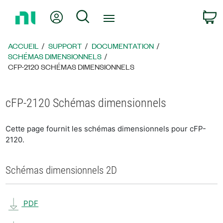
Revenir
Mon compte
Rechercher
P
à
la
page
ACCUEIL
SUPPORT
DOCUMENTATION
d’accueil
SCHÉMAS DIMENSIONNELS
CFP-2120 SCHÉMAS DIMENSIONNELS
cFP-2120 Schémas dimensionnels
Cette page fournit les schémas dimensionnels pour cFP-
2120.
Schémas dimensionnels 2D
PDF