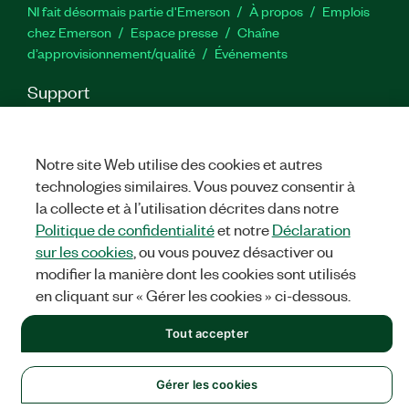
NI fait désormais partie d'Emerson
À propos
Emplois
chez Emerson
Espace presse
Chaîne
d’approvisionnement/qualité
Événements
Support
Téléchargements
Documentation produit
Forums de
discussion
Activer un produit
Soumettre une demande de
service
Commentaires sur le site
Notre site Web utilise des cookies et autres
technologies similaires. Vous pouvez consentir à
la collecte et à l’utilisation décrites dans notre
Twitter
YouTube
Faceb
In
Politique de confidentialité
et notre
Déclaration
sur les cookies
, ou vous pouvez désactiver ou
modifier la manière dont les cookies sont utilisés
©
NATIONAL INSTRUMENTS CORP. TOUS DROITS RÉSERVÉS.
en cliquant sur « Gérer les cookies » ci-dessous.
MENTIONS LÉGALES
|
IMPRINT
|
CONFIDENTIALITÉ
|
Gérer
Tout accepter
les cookies
Gérer les cookies