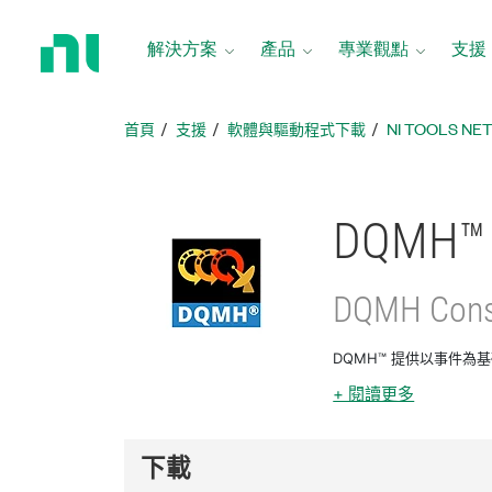
返
回
解決方案
產品
專業觀點
支援
首
頁
首頁
支援
軟體與驅動程式下載
NI TOOLS N
DQMH™
DQMH Cons
DQMH™ 提供以事件為
+ 閱讀更多
下載