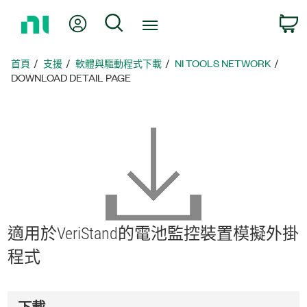
返
我的帳號
搜尋
回
首
頁
首頁
支援
軟體與驅動程式下載
NI TOOLS NETWORK
DOWNLOAD DETAIL PAGE
適用於
VeriStand
的
電池
監
控
裝置
模擬
外掛
程式