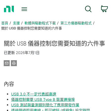
返
搜尋
回
首
頁
首頁
支援
軟體與驅動程式下載
第三方儀器驅動程式
關於 USB 儀器控制您需要知道的六件事
關於 USB 儀器
控制
您
需要
知道
的
六
件事
已更新 2026年7月1日
內容
USB 3.0 不一定代表超高速
儀器控制需要 USB Type B 裝置連接埠
USB 測試與量測類別簡化了應用開發作業
透過隨插即用連線，即可縮短 (或避免) 設定時間