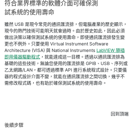
符合
業界
標準
的
軟體
介面
可
確保
測
試
系統的
使用
壽命
雖然 USB 是現今常見的通訊匯流排，但電腦產業的歷史顯示，
現今的熱門技術可能明天就會過時。由於歷史如此，因此必須
做出決策以確保測試系統的使用壽命，即使通訊匯流排發生變
更也不例外。只要使用 Virtual Instrument Software
Architecture (VISA) 與 National Instruments
LabVIEW 隨插
即用儀器驅動程式
，就能達成這一目標。透過以通訊匯流排為
基礎的這些技術，無論您使用的匯流排是 GPIB、USB、序列或
乙太網路/LAN，都可透過標準 API 進行系統程式設計。只要儀
器的程式設計介面不變，就能在通訊匯流排之間切換，幾乎不
需修改程式碼，也有助於確保測試系統的使用壽命。
回到頂端
後續
步驟