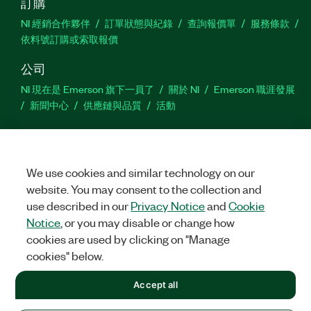
訂購
NI 經銷合作夥伴
訂單狀態與紀錄
查詢報價單
服務條款
依料號訂購或索取報價
公司
NI 現在是 Emerson 旗下一員了
關於 NI
Emerson 職涯發展
新聞中心
供應鏈與品質
活動
支援
下載
產品說明書
討論區
啟動產品
提交服務需求
網
站建議
We use cookies and similar technology on our
website. You may consent to the collection and
use described in our
Privacy Notice
and
Cookie
Twitter
Facebook
YouTu
In
Notice
, or you may disable or change how
cookies are used by clicking on "Manage
cookies" below.
©
2026
NATIONAL INSTRUMENTS CORP. 保留所有權利。
Accept all
+1 877 388 1952
法務
|
IMPRINT
|
隱私權
|
Manage cookies