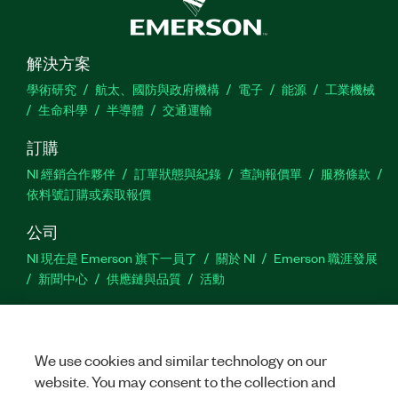
解決方案
學術研究
航太、國防與政府機構
電子
能源
工業機械
生命科學
半導體
交通運輸
訂購
NI 經銷合作夥伴
訂單狀態與紀錄
查詢報價單
服務條款
依料號訂購或索取報價
公司
NI 現在是 Emerson 旗下一員了
關於 NI
Emerson 職涯發展
新聞中心
供應鏈與品質
活動
支援
下載
產品說明書
討論區
啟動產品
提交服務需求
網
We use cookies and similar technology on our
站建議
website. You may consent to the collection and