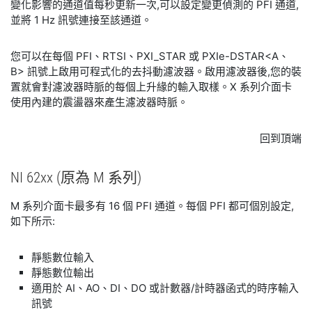
變化影響的通道值每秒更新一次,可以設定變更偵測的 PFI 通道,
並將 1 Hz 訊號連接至該通道。
您可以在每個 PFI、RTSI、PXI_STAR 或 PXIe-DSTAR<A、
B> 訊號上啟用可程式化的去抖動濾波器。啟用濾波器後,您的裝
置就會對濾波器時脈的每個上升緣的輸入取樣。X 系列介面卡
使用內建的震盪器來產生濾波器時脈。
回到頂端
NI 62xx (原
為 M 系列)
M 系列介面卡最多有 16 個 PFI 通道。每個 PFI 都可個別設定,
如下所示:
靜態數位輸入
靜態數位輸出
適用於 AI、AO、DI、DO 或計數器/計時器函式的時序輸入
訊號