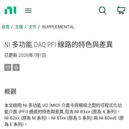
返
搜尋
回
首
頁
首頁
支援
文件
SUPPLEMENTAL
NI 多功能 DAQ PFI 線路
的
特色
與
差異
已更新 2026年7月1日
概觀
本文說明 NI 多功能 I/O (MIO) 介面卡與模組之間的可程式化功
能介面 (PFI) 通道的特色與差異,包含:NI 63xx (原為 X 系列)、
NI 62xx (原為 M 系列)、NI 61xx (原為 S 系列) 與 NI 60xxE (原
為 E 系列)。