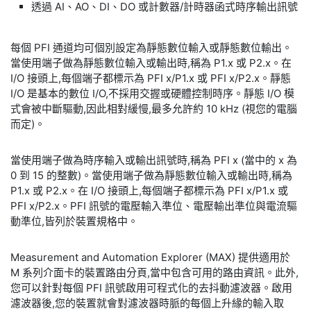
透過 AI、AO、DI、DO 或計數器/計時器函式時序輸出訊號
每個 PFI 通道均可個別設定為靜態數位輸入或靜態數位輸出。
當使用端子做為靜態數位輸入或輸出時,稱為 P1.x 或 P2.x。在
I/O 接頭上,每個端子都標示為 PFI x/P1.x 或 PFI x/P2.x。靜態
I/O 是基本的數位 I/O,不採用交握或硬體控制時序。靜態 I/O 模
式會被中斷驅動,因此相對緩慢,最多允許約 10 kHz (視您的電腦
而定)。
當使用端子做為時序輸入或輸出訊號時,稱為 PFI x (當中的 x 為
0 到 15 的整數)。當使用端子做為靜態數位輸入或輸出時,稱為
P1.x 或 P2.x。在 I/O 接頭上,每個端子都標示為 PFI x/P1.x 或
PFI x/P2.x。PFI 訊號的電壓輸入準位、電壓輸出準位與電流驅
動準位,皆列於裝置規格中。
Measurement and Automation Explorer (MAX) 提供適用於
M 系列介面卡的裝置路由分頁,當中包含可用的路由資訊。此外,
您可以針對每個 PFI 訊號啟用可程式化的去抖動濾波器。啟用
濾波器後,您的裝置就會對濾波器時脈的每個上升緣的輸入取