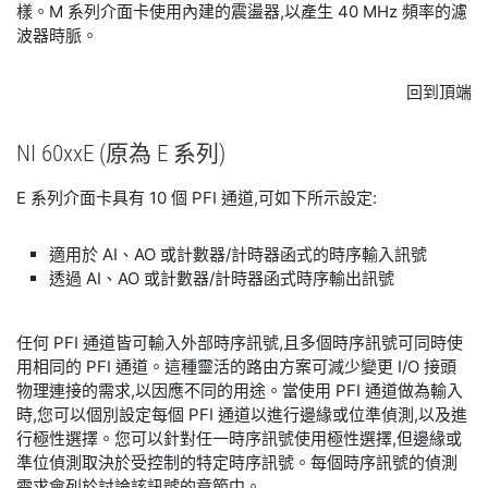
樣。M 系列介面卡使用內建的震盪器,以產生 40 MHz 頻率的濾
波器時脈。
回到頂端
NI 60xxE (原
為 E 系列)
E 系列介面卡具有 10 個 PFI 通道,可如下所示設定:
適用於 AI、AO 或計數器/計時器函式的時序輸入訊號
透過 AI、AO 或計數器/計時器函式時序輸出訊號
任何 PFI 通道皆可輸入外部時序訊號,且多個時序訊號可同時使
用相同的 PFI 通道。這種靈活的路由方案可減少變更 I/O 接頭
物理連接的需求,以因應不同的用途。當使用 PFI 通道做為輸入
時,您可以個別設定每個 PFI 通道以進行邊緣或位準偵測,以及進
行極性選擇。您可以針對任一時序訊號使用極性選擇,但邊緣或
準位偵測取決於受控制的特定時序訊號。每個時序訊號的偵測
需求會列於討論該訊號的章節中。