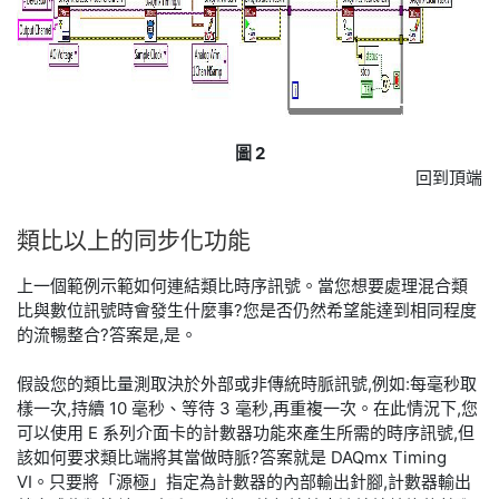
圖 2
回到頂端
類比
以上
的
同步
化
功能
上一個範例示範如何連結類比時序訊號。當您想要處理混合類
比與數位訊號時會發生什麼事?您是否仍然希望能達到相同程度
的流暢整合?答案是,是。
假設您的類比量測取決於外部或非傳統時脈訊號,例如:每毫秒取
樣一次,持續 10 毫秒、等待 3 毫秒,再重複一次。在此情況下,您
可以使用 E 系列介面卡的計數器功能來產生所需的時序訊號,但
該如何要求類比端將其當做時脈?答案就是 DAQmx Timing
VI。只要將「源極」指定為計數器的內部輸出針腳,計數器輸出