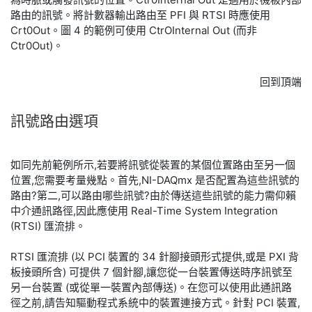
路由的訊號。將計數器輸出路由至 PFI 與 RTSI 時應使用
Crt0Out。圖 4 的範例可使用 CtrOInternal Out (而非
Ctr0Out)。
回到頂端
訊號
路
由
選項
如同先前範例所示,若要將訊號從裝置的某個位置路由至另一個
位置,您需要考量幾點。首先,NI-DAQmx 是否配置為這些訊號的
路由?第二,可以路由哪些訊號?由於傳送這些訊號的能力需仰賴
中介通訊路徑,因此應使用 Real-Time System Integration
(RTSI) 匯流排。
RTSI 匯流排 (以 PCI 裝置的 34 針腳接頭形式提供,或是 PXI 背
板接頭所含) 可提供 7 個針腳,讓您從一台裝置傳送時序訊號至
另一台裝置 (或從單一裝置內部傳送)。在您可以使用此通訊路
徑之前,請告知驅動程式系統中的裝置連接方式。針對 PCI 裝置,