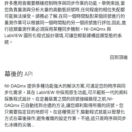
許多應用皆需要精確控制時序與同步作業的功能。舉例來說,當
您負責量測與分析大量的高動態訊號時,任何程度的相位失配都
可能無法接受。請務必了解,在同一個時間點對某個訊號進行的
量測作業可以根據同一個時間點的另一個訊號進行評估,因此,進
行這類量測作業必須採用某種同步機制。NI-DAQmx 與
LabVIEW 圖形化程式設計環境,可讓您輕鬆建構這類型態的系
統。
回到頂端
幕後
的 API
NI-DAQmx 提供多種功能強大的解決方案,可滿足您的時序與同
步化需求。其在 LabVIEW 中採用原生功能,可示範新一代的資料
採集程式設計。在定義裝置之間的訊號接線路徑之前,NI-
DAQmx 已自動找到合適的方法,讓您順利取得所需的訊號。您
只需要指定目的地即可。在這種情況下,驅動程式就能以智慧化
方式在幕後操作,避免複雜的設定作業。不過,這只是時序與同步
化冰峰的尖端...