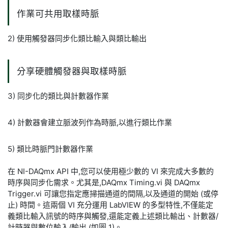
作業可共用取樣時脈
2) 使用觸發器同步化類比輸入與類比輸出
分享硬體觸發器與取樣時脈
3) 同步化的類比與計數器作業
4) 計數器會建立脈波列作為時脈,以進行類比作業
5) 類比時脈門計數器作業
在 NI-DAQmx API 中,您可以使用極少數的 VI 來完成大多數的
時序與同步化需求。尤其是,DAQmx Timing.vi 與 DAQmx
Trigger.vi 可讓您指定應掃描通道的間隔,以及通道的開始 (或停
止) 時間。這兩個 VI 充分運用 LabVIEW 的多型特性,不僅能定
義類比輸入訊號的時序與觸發,還能定義上述類比輸出、計數器/
計時器與數位輸入/輸出 (如圖 1)。