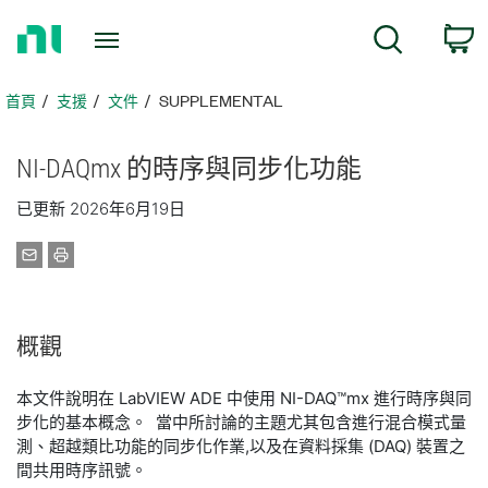
返
搜尋
回
首
頁
首頁
支援
文件
SUPPLEMENTAL
NI-
DAQmx 的
時序
與
同步
化
功能
已更新 2026年6月19日
概觀
本文件說明在 LabVIEW ADE 中使用 NI-DAQ™mx 進行時序與同
步化的基本概念。 當中所討論的主題尤其包含進行混合模式量
測、超越類比功能的同步化作業,以及在資料採集 (DAQ) 裝置之
間共用時序訊號。