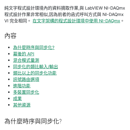
純文字程式設計環境內的資料摘取作業,與 LabVIEW NI-DAQmx
程式設計作業非常相似,因為前者的函式呼叫方式與 NI-DAQmx
VI 完全相同。
在文字架構的程式設計環境中使用 NI-DAQmx
。
內容
為什麼時序與同步化?
幕後的 API
混合模式量測
同步化的類比輸入/輸出
類比以上的同步化功能
訊號路由選項
進階功能
多裝置同步化
成果
其他資源
為什麼
時序
與
同步
化?