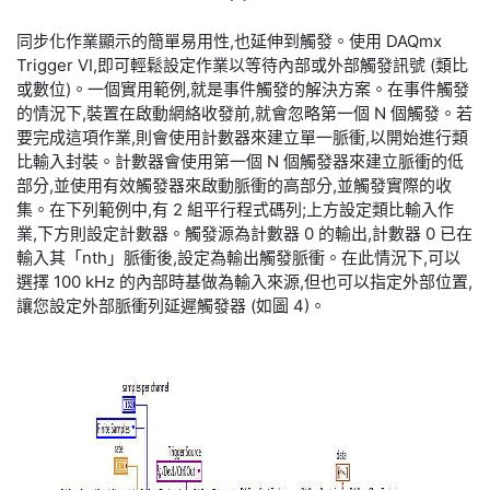
同步化作業顯示的簡單易用性,也延伸到觸發。使用 DAQmx
Trigger VI,即可輕鬆設定作業以等待內部或外部觸發訊號 (類比
或數位)。一個實用範例,就是事件觸發的解決方案。在事件觸發
的情況下,裝置在啟動網絡收發前,就會忽略第一個 N 個觸發。若
要完成這項作業,則會使用計數器來建立單一脈衝,以開始進行類
比輸入封裝。計數器會使用第一個 N 個觸發器來建立脈衝的低
部分,並使用有效觸發器來啟動脈衝的高部分,並觸發實際的收
集。在下列範例中,有 2 組平行程式碼列;上方設定類比輸入作
業,下方則設定計數器。觸發源為計數器 0 的輸出,計數器 0 已在
輸入其「nth」脈衝後,設定為輸出觸發脈衝。在此情況下,可以
選擇 100 kHz 的內部時基做為輸入來源,但也可以指定外部位置,
讓您設定外部脈衝列延遲觸發器 (如圖 4)。