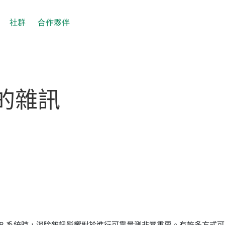
社群
合作夥伴
的
雜訊
IB 系統時，消除雜訊影響對於進行可靠量測非常重要。有許多方式