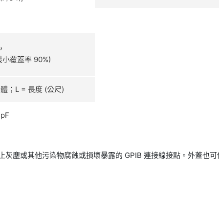
，
(最小覆蓋率 90%)
 W/導體；L = 長度 (公尺)
 pF
以防止灰塵或其他污染物腐蝕或損壞暴露的 GPIB 連接線接點。外蓋