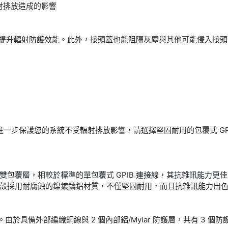
輻射排放造成的影響
一步提升輻射防護效能。此外，接頭蓋也能阻隔灰塵與其他可能侵入接
了進一步保護您的系統不受輻射排放影響，請選擇堅固耐用的包覆式 G
與 X5 連接線具備雙包覆層，相較於標準的單包覆式 GPIB 連接線，其抗雜
殼採用耐腐蝕的鎳鍍鑄鋁材質，不僅堅固耐用，而且抗雜訊能力出色。
由於具備外部編織銅線與 2 個內部鋁/Mylar 防護層，共有 3 