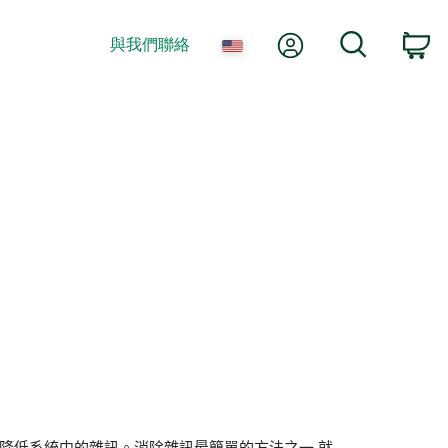
我的帳號
搜尋
與我們聯絡
購
可降低系統中的雜訊。消除雜訊最簡單的方法之一,就