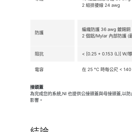
2 組排擾線 24 awg
編織防護 36 awg 鍍錫銅
防護
2 個鋁/Mylar 內部防護 
阻抗
< [0.25 + 0.153 (L)]
電容
在 25 °C 時每公尺 < 140
接頭蓋
為完成您的系統,NI 也提供公接頭蓋與母接頭蓋,
影響。
結論