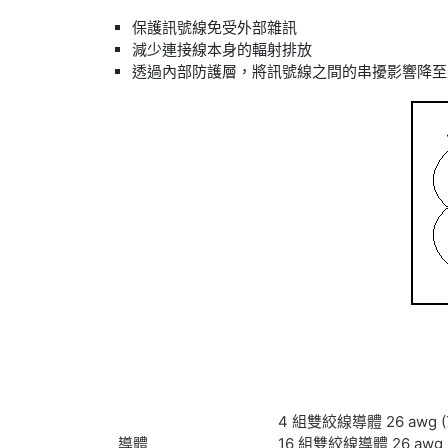
保護訊號線免受外部雜訊
減少連接線本身的輻射排放
透過內部防護層，將訊號線之間的串擾影響降至最
4 組雙絞線導體 26 awg (7
導體
16 組雙絞線導體 26 awg (