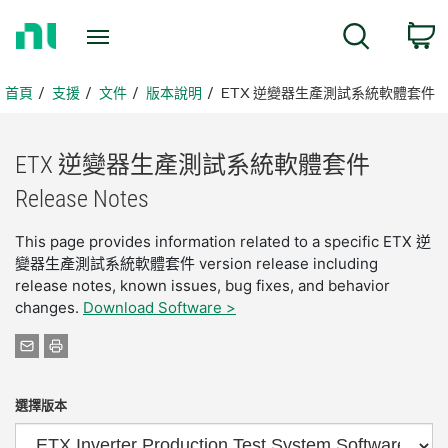
返
搜尋
回
首
頁
首頁
支援
文件
版本說明
ETX 逆變器生產測試系統軟體套件
ETX 逆
變
器
生產
測試
系統
軟體
套
件
Release Notes
This page provides information related to a specific ETX 逆
變器生產測試系統軟體套件 version release including
release notes, known issues, bug fixes, and behavior
changes.
Download Software >
選擇版本