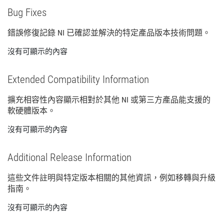
Bug Fixes
錯誤
修復
記錄 NI 已
確認
並
解決
的
特定
產品
版本
技術
問題。
沒有可顯示的內容
Extended Compatibility Information
擴充
相容性
內容
顯示
相
對於
其他 NI 或
第三
方
產品
能
支援
的
軟
硬體
版本。
沒有可顯示的內容
Additional Release Information
這些
文件
註明
與
特定
版本
相關
的
其他
資訊，
例如
移轉
與
升級
指南。
沒有可顯示的內容