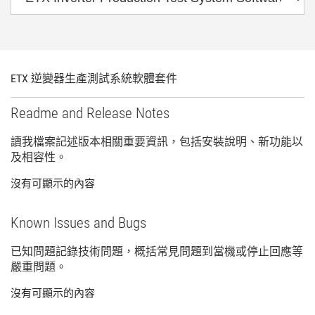
ETX 逆
變
器
生產
測試
系統
軟體
套件
Readme and Release Notes
讀
我
檔案
記述
版本
相關
重要
資訊，
包括
安裝
說明、
新
功能
以
及
相容性。
沒有可顯示的內容
Known Issues and Bugs
已知
問題
記錄
技術
問題，
概括
常見
問題
到
當機
或
停止
回應
等
嚴重
問題。
沒有可顯示的內容