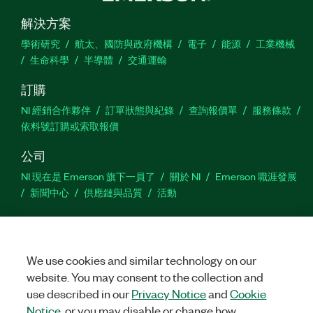
解決方案
學術研究
航太、國防與政府機構
電子
能源
工業機械
生命科學
半導體
交通運輸
訂購
NI 經銷合作夥伴
訂單狀態與紀錄
查詢報價單
服務條款
依料號訂購或索取報價
公司
NI 現在是 Emerson 旗下一員了
關於 NI
Emerson 職涯發展
新聞中心
供應鏈與品質
活動
支援
下載
產品說明書
討論區
啟動產品
提交服務需求
網
站建議
We use cookies and similar technology on our
website. You may consent to the collection and
use described in our
Privacy Notice
and
Cookie
Twitter
Facebook
YouTu
In
Notice
, or you may disable or change how