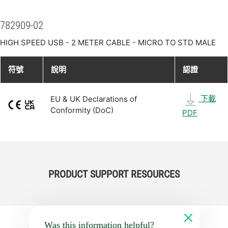
782909-02
HIGH SPEED USB - 2 METER CABLE - MICRO TO STD MALE
符號
說明
認證
下載
EU & UK Declarations of
Conformity (DoC)
PDF
PRODUCT SUPPORT RESOURCES
Was this information helpful?