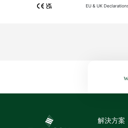
EU & UK Declaration
Wa
解決方案