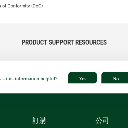
s of Conformity (DoC)
PRODUCT SUPPORT RESOURCES
Yes
No
s this information helpful?
訂購
公司