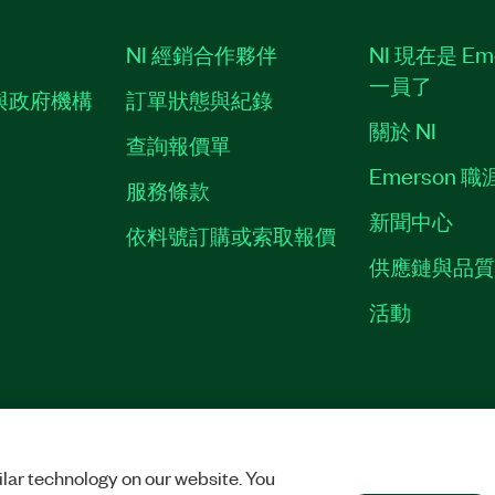
NI 經銷合作夥伴
NI 現在是 Em
一員了
與政府機構
訂單狀態與紀錄
關於 NI
查詢報價單
Emerson 
服務條款
新聞中心
依料號訂購或索取報價
供應鏈與品
活動
ES
©
NATIONAL INSTRUMENTS CORP. 保留所有權利。
lar technology on our website. You