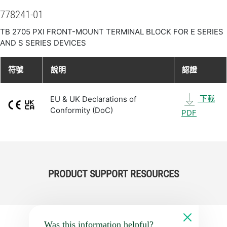
778241-01
TB 2705 PXI FRONT-MOUNT TERMINAL BLOCK FOR E SERIES
AND S SERIES DEVICES
符號
說明
認證
下載
EU & UK Declarations of
Conformity (DoC)
PDF
PRODUCT SUPPORT RESOURCES
Was this information helpful?