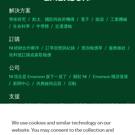
解決方案
學術研究
航太、國防與政府機構
電子
能源
工業機械
生命科學
半導體
交通運輸
訂購
NI 經銷合作夥伴
訂單狀態與紀錄
查詢報價單
服務條款
依料號訂購或索取報價
公司
NI 現在是 Emerson 旗下一員了
關於 NI
Emerson 職涯發展
新聞中心
供應鏈與品質
活動
支援
下載
產品說明書
討論區
啟動產品
提交服務需求
網
站建議
We use cookies and similar technology on our
website. You may consent to the collection and
Twitter
Facebook
YouTu
In