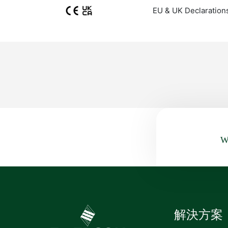
EU & UK Declaration
Wa
解決方案