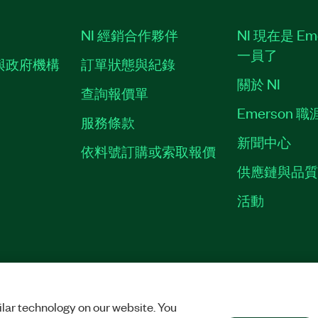
NI 經銷合作夥伴
NI 現在是 Em
一員了
與政府機構
訂單狀態與紀錄
關於 NI
查詢報價單
Emerson 
服務條款
新聞中心
依料號訂購或索取報價
供應鏈與品
活動
ES
©
NATIONAL INSTRUMENTS CORP. 保留所有權利。
lar technology on our website. You