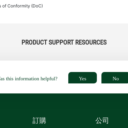
s of Conformity (DoC)
PRODUCT SUPPORT RESOURCES
Yes
No
s this information helpful?
訂購
公司