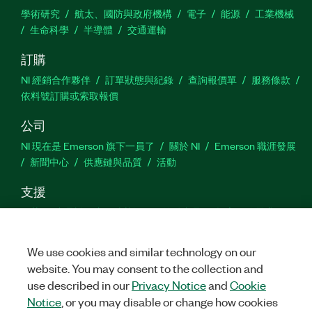
學術研究
航太、國防與政府機構
電子
能源
工業機械
生命科學
半導體
交通運輸
訂購
NI 經銷合作夥伴
訂單狀態與紀錄
查詢報價單
服務條款
依料號訂購或索取報價
公司
NI 現在是 Emerson 旗下一員了
關於 NI
Emerson 職涯發展
新聞中心
供應鏈與品質
活動
支援
下載
產品說明書
討論區
啟動產品
提交服務需求
網
站建議
We use cookies and similar technology on our
website. You may consent to the collection and
Twitter
Facebook
YouTu
In
use described in our
Privacy Notice
and
Cookie
Notice
, or you may disable or change how cookies