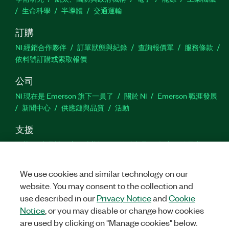
生命科學
半導體
交通運輸
訂購
NI 經銷合作夥伴
訂單狀態與紀錄
查詢報價單
服務條款
依料號訂購或索取報價
公司
NI 現在是 Emerson 旗下一員了
關於 NI
Emerson 職涯發展
新聞中心
供應鏈與品質
活動
支援
下載
產品說明書
討論區
啟動產品
提交服務需求
網
站建議
We use cookies and similar technology on our
website. You may consent to the collection and
Twitter
Facebook
YouTu
In
use described in our
Privacy Notice
and
Cookie
Notice
, or you may disable or change how cookies
are used by clicking on "Manage cookies" below.
©
NATIONAL INSTRUMENTS CORP. 保留所有權利。