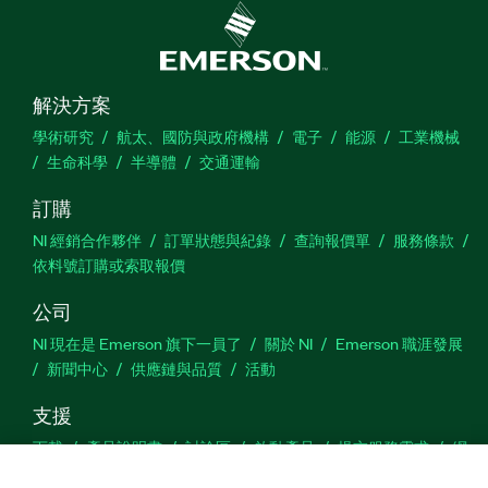
解決方案
學術研究
航太、國防與政府機構
電子
能源
工業機械
生命科學
半導體
交通運輸
訂購
NI 經銷合作夥伴
訂單狀態與紀錄
查詢報價單
服務條款
依料號訂購或索取報價
公司
NI 現在是 Emerson 旗下一員了
關於 NI
Emerson 職涯發展
新聞中心
供應鏈與品質
活動
支援
下載
產品說明書
討論區
啟動產品
提交服務需求
網
站建議