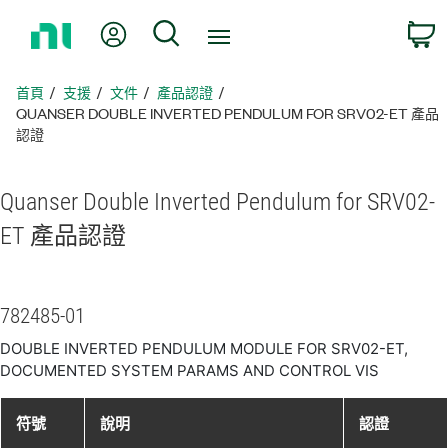
返
我的帳號
搜尋
回
首
頁
首頁
支援
文件
產品認證
QUANSER DOUBLE INVERTED PENDULUM FOR SRV02-ET 產品
認證
Quanser Double Inverted Pendulum for SRV02-
ET 產品
認證
782485-01
DOUBLE INVERTED PENDULUM MODULE FOR SRV02-ET,
DOCUMENTED SYSTEM PARAMS AND CONTROL VIS
符號
說明
認證