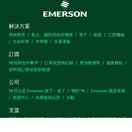
解決方案
學術研究
航太、國防與政府機構
電子
能源
工業機械
生命科學
半導體
交通運輸
訂購
NI 經銷合作夥伴
訂單狀態與紀錄
查詢報價單
服務條款
依料號訂購或索取報價
公司
NI 現在是 Emerson 旗下一員了
關於 NI
Emerson 職涯發展
新聞中心
供應鏈與品質
活動
支援
下載
產品說明書
討論區
啟動產品
提交服務需求
網
站建議