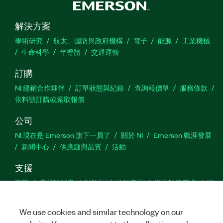
解決方案
學術研究
航太、國防與政府機構
電子
能源
工業機械
生命科學
半導體
交通運輸
訂購
NI 經銷合作夥伴
訂單狀態與紀錄
查詢報價單
服務條款
依料號訂購或索取報價
公司
NI 現在是 Emerson 旗下一員了
關於 NI
Emerson 職涯發展
新聞中心
供應鏈與品質
活動
支援
下載
產品說明書
討論區
啟動產品
提交服務需求
網
站建議
We use cookies and similar technology on our