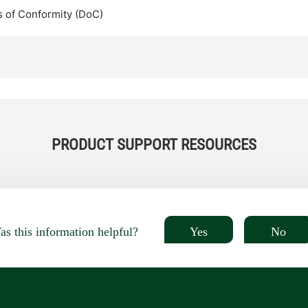
s of Conformity (DoC)
PRODUCT SUPPORT RESOURCES
Yes
No
s this information helpful?