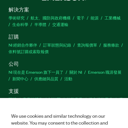
解決方案
學術研究
航太、國防與政府機構
電子
能源
工業機械
生命科學
半導體
交通運輸
訂購
NI 經銷合作夥伴
訂單狀態與紀錄
查詢報價單
服務條款
依料號訂購或索取報價
公司
NI 現在是 Emerson 旗下一員了
關於 NI
Emerson 職涯發展
新聞中心
供應鏈與品質
活動
支援
下載
產品說明書
討論區
啟動產品
提交服務需求
網
站建議
We use cookies and similar technology on our
website. You may consent to the collection and
Twitter
Facebook
YouTu
In