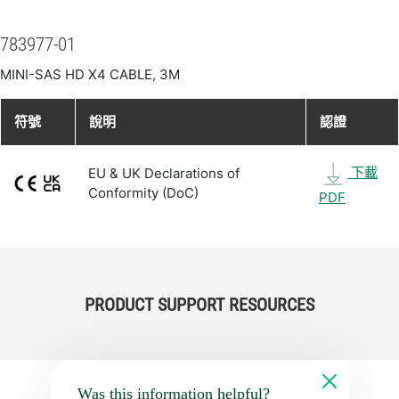
783977-01
MINI-SAS HD X4 CABLE, 3M
符號
說明
認證
下載
EU & UK Declarations of
Conformity (DoC)
PDF
PRODUCT SUPPORT RESOURCES
Was this information helpful?