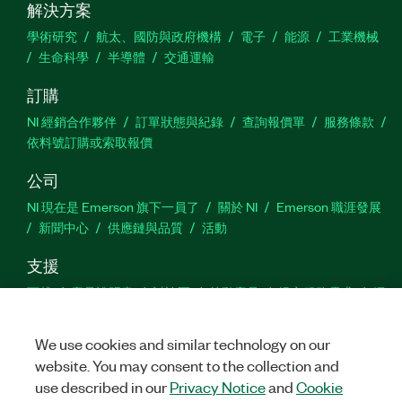
解決方案
學術研究
航太、國防與政府機構
電子
能源
工業機械
生命科學
半導體
交通運輸
訂購
NI 經銷合作夥伴
訂單狀態與紀錄
查詢報價單
服務條款
依料號訂購或索取報價
公司
NI 現在是 Emerson 旗下一員了
關於 NI
Emerson 職涯發展
新聞中心
供應鏈與品質
活動
支援
下載
產品說明書
討論區
啟動產品
提交服務需求
網
站建議
We use cookies and similar technology on our
website. You may consent to the collection and
Twitter
Facebook
YouTu
In
use described in our
Privacy Notice
and
Cookie