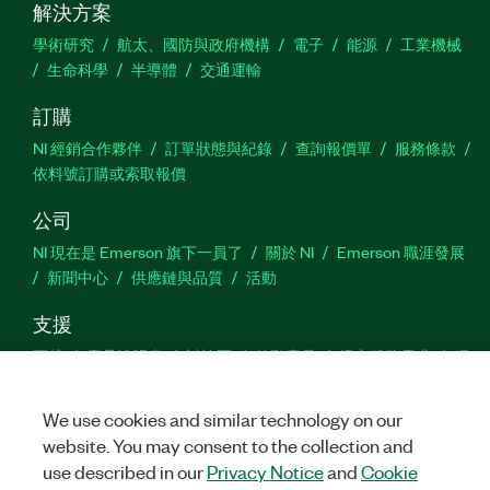
解決方案
學術研究
航太、國防與政府機構
電子
能源
工業機械
生命科學
半導體
交通運輸
訂購
NI 經銷合作夥伴
訂單狀態與紀錄
查詢報價單
服務條款
依料號訂購或索取報價
公司
NI 現在是 Emerson 旗下一員了
關於 NI
Emerson 職涯發展
新聞中心
供應鏈與品質
活動
支援
下載
產品說明書
討論區
啟動產品
提交服務需求
網
站建議
We use cookies and similar technology on our
website. You may consent to the collection and
Twitter
Facebook
YouTu
In
use described in our
Privacy Notice
and
Cookie