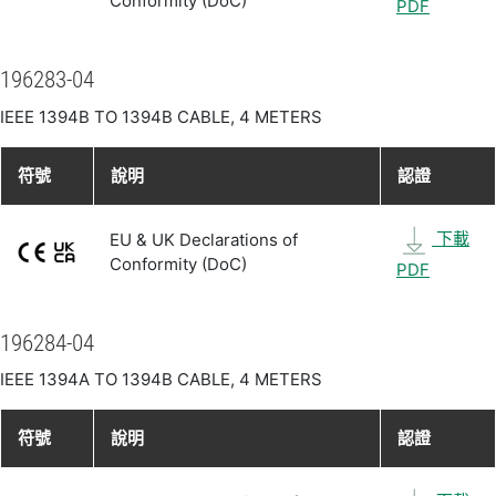
Conformity (DoC)
PDF
196283-04
IEEE 1394B TO 1394B CABLE, 4 METERS
符號
說明
認證
下載
EU & UK Declarations of
Conformity (DoC)
PDF
196284-04
IEEE 1394A TO 1394B CABLE, 4 METERS
符號
說明
認證