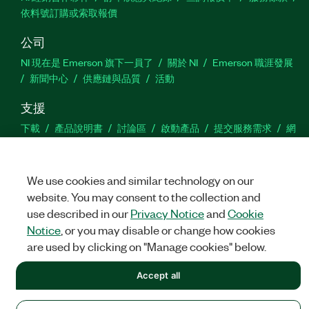
依料號訂購或索取報價
公司
NI 現在是 Emerson 旗下一員了
關於 NI
Emerson 職涯發展
新聞中心
供應鏈與品質
活動
支援
下載
產品說明書
討論區
啟動產品
提交服務需求
網
站建議
We use cookies and similar technology on our
Twitter
Facebook
YouTu
In
website. You may consent to the collection and
use described in our
Privacy Notice
and
Cookie
Notice
, or you may disable or change how cookies
©
NATIONAL INSTRUMENTS CORP. 保留所有權利。
are used by clicking on "Manage cookies" below.
法務
|
IMPRINT
|
隱私權
|
Manage cookies
Accept all