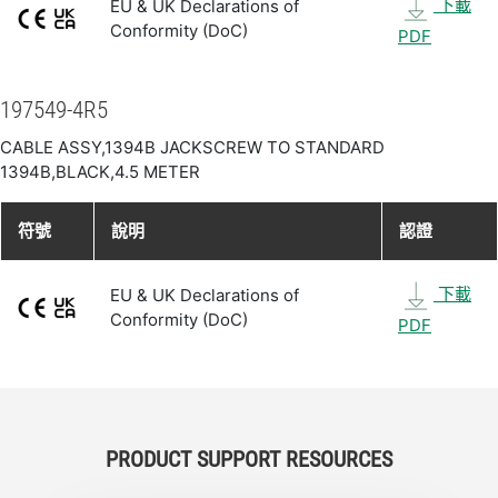
下載
EU & UK Declarations of
Conformity (DoC)
PDF
197549-4R5
CABLE ASSY,1394B JACKSCREW TO STANDARD
1394B,BLACK,4.5 METER
符號
說明
認證
下載
EU & UK Declarations of
Conformity (DoC)
PDF
PRODUCT SUPPORT RESOURCES