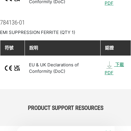
Conformity (DoC)
PDF
784136-01
EMI SUPPRESSION FERRITE (QTY 1)
符號
說明
認證
下載
EU & UK Declarations of
Conformity (DoC)
PDF
PRODUCT SUPPORT RESOURCES