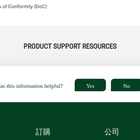
s of Conformity (DoC)
PRODUCT SUPPORT RESOURCES
Yes
No
s this information helpful?
訂購
公司