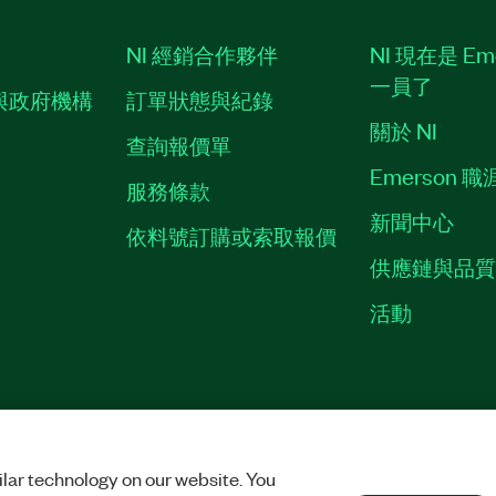
NI 經銷合作夥伴
NI 現在是 Em
一員了
與政府機構
訂單狀態與紀錄
關於 NI
查詢報價單
Emerson 
服務條款
新聞中心
依料號訂購或索取報價
供應鏈與品
活動
ES
©
NATIONAL INSTRUMENTS CORP. 保留所有權利。
lar technology on our website. You