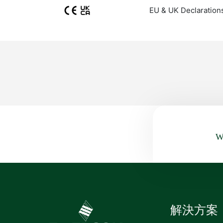
EU & UK Declaration
Wa
解決方案