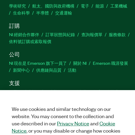
學術研究
航太、國防與政府機構
電子
能源
工業機械
生命科學
半導體
交通運輸
訂購
NI 經銷合作夥伴
訂單狀態與紀錄
查詢報價單
服務條款
依料號訂購或索取報價
公司
NI 現在是 Emerson 旗下一員了
關於 NI
Emerson 職涯發展
新聞中心
供應鏈與品質
活動
支援
下載
產品說明書
討論區
啟動產品
提交服務需求
網
站建議
We use cookies and similar technology on our
website. You may consent to the collection and
Twitter
Facebook
YouTu
In
use described in our
Privacy Notice
and
Cookie
Notice
, or you may disable or change how cookies