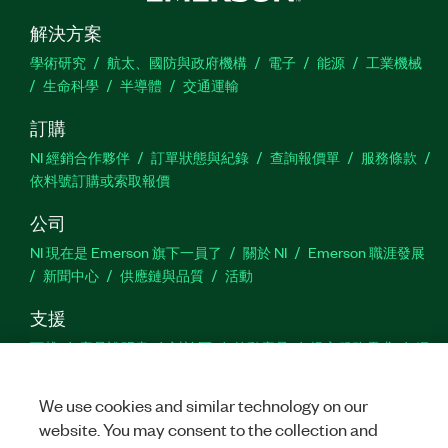
解決方案
學術研究
航太、國防與政府機構
電子
能源
工業機械
生命科學
半導體
交通運輸
訂購
NI 經銷合作夥伴
訂單狀態與紀錄
查詢報價單
服務條款
依料號訂購或索取報價
公司
NI 現在是 Emerson 旗下一員了
關於 NI
Emerson 職涯發展
新聞中心
供應鏈與品質
活動
支援
下載
產品說明書
討論區
啟動產品
提交服務需求
網
站建議
We use cookies and similar technology on our
website. You may consent to the collection and
Twitter
Facebook
YouTu
In