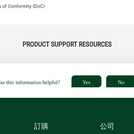
s of Conformity (DoC)
PRODUCT SUPPORT RESOURCES
Yes
No
s this information helpful?
訂購
公司