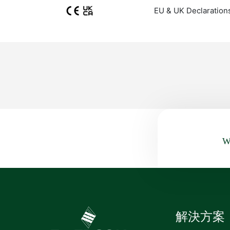
EU & UK Declaration
Wa
解決方案