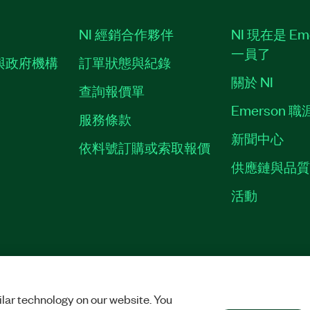
NI 經銷合作夥伴
NI 現在是 Em
一員了
與政府機構
訂單狀態與紀錄
關於 NI
查詢報價單
Emerson 
服務條款
新聞中心
依料號訂購或索取報價
供應鏈與品
活動
ES
©
NATIONAL INSTRUMENTS CORP. 保留所有權利。
lar technology on our website. You