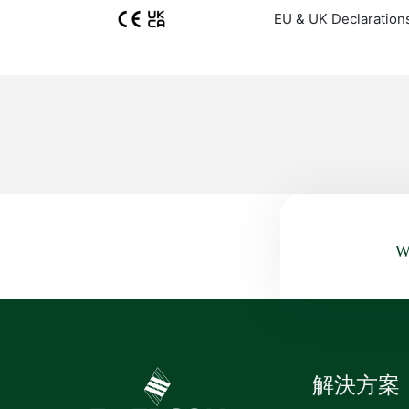
EU & UK Declaration
Wa
解決方案