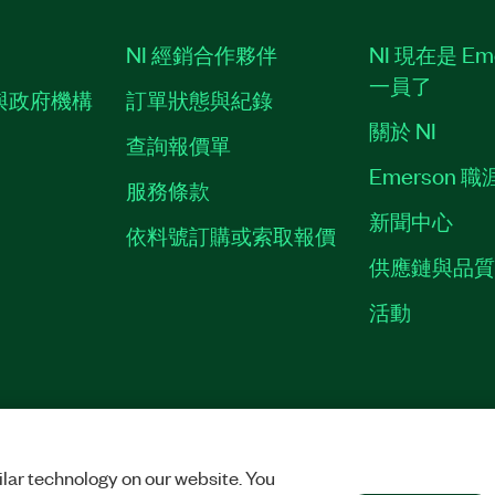
NI 經銷合作夥伴
NI 現在是 Em
一員了
與政府機構
訂單狀態與紀錄
關於 NI
查詢報價單
Emerson 
服務條款
新聞中心
依料號訂購或索取報價
供應鏈與品
活動
ES
©
NATIONAL INSTRUMENTS CORP. 保留所有權利。
lar technology on our website. You