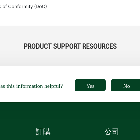
s of Conformity (DoC)
PRODUCT SUPPORT RESOURCES
Yes
No
s this information helpful?
訂購
公司