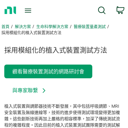
返
搜尋
回
首
頁
首頁
解決方案
生命科學解決方案
醫療裝置量產測試
採用模組化的植入式裝置測試方法
採用
模組化
的
植
入
式
裝置
測試
方法
觀看醫療裝置測試的網路研討會
與專家聯繫
植入式裝置與調節器技術不斷發展，其中包括呼吸調節、MRI
安全裝置及無線連線等，技術的進步使得測試環境變得更加複
雜。這些創新技術再加上嚴格的相容標準，加深了傳統測試流
程的複雜程度。因此目前的植入式裝置測試團隊需要的測試解