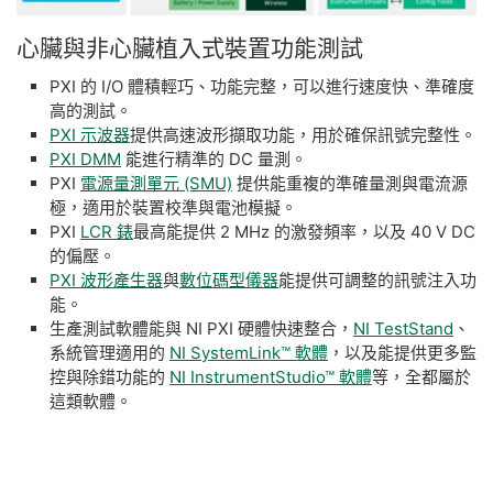
心臟
與
非
心臟
植
入
式
裝置
功能
測試
PXI 的 I/O 體積輕巧、功能完整，可以進行速度快、準確度
高的測試。
PXI 示波器
提供高速波形擷取功能，用於確保訊號完整性。
PXI DMM
能進行精準的 DC 量測。
PXI
電源量測單元 (SMU)
提供能重複的準確量測與電流源
極，適用於裝置校準與電池模擬。
PXI
LCR 錶
最高能提供 2 MHz 的激發頻率，以及 40 V DC
的偏壓。
PXI 波形產生器
與
數位碼型儀器
能提供可調整的訊號注入功
能。
生產測試軟體能與 NI PXI 硬體快速整合，
NI TestStand
、
系統管理適用的
NI SystemLink™ 軟體
，以及能提供更多監
控與除錯功能的
NI InstrumentStudio™ 軟體
等，全都屬於
這類軟體。