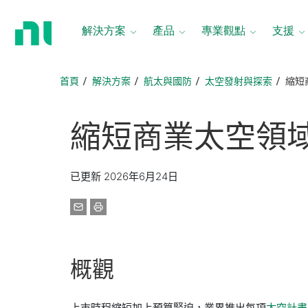
返
回
解決方案
產品
專業觀點
支援
首
頁
首頁
解決方案
航太與國防
太空發射與探索
縮短
縮短
商業
太空
領
已更新 2026年6月24日
概觀
上市時程縮短加上預算緊迫，業界推出每項
太空計畫