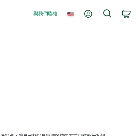
我的帳號
搜尋
與我們聯絡
購
透過投資，讓自己能以具經濟效益的方式同時執行多個