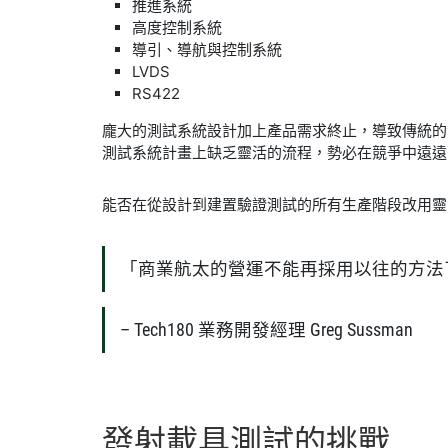
推進系統
高度控制系統
導引、導航與控制系統
LVDS
RS422
​龐大的測試系統設計加上產品需求終止，導致傳統
測試系統計畫上缺乏靈活的流程，勢必在競爭中遠
能否在從設計到建置驗證測試的所有生產階段改用靈
「商業航太的營運不能再採用以往的方法
– Tech180 業務開發經理 Greg Sussman
發射
載
具
測試
的
挑戰