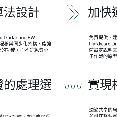
算法設計
加快
for Radar and EW
免費提供、建構
的資料遷移與同步化架構，能讓
Hardware D
形的功能，而不是耗費心
體設定說明
子作戰的原
證的處理選
實現
透過共享的局部
多可在整個實驗
與 Rx 訊號，會造成電腦