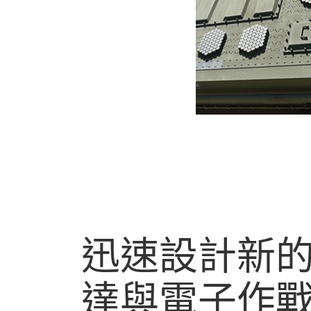
迅速
設計
新
達
與
電子
作