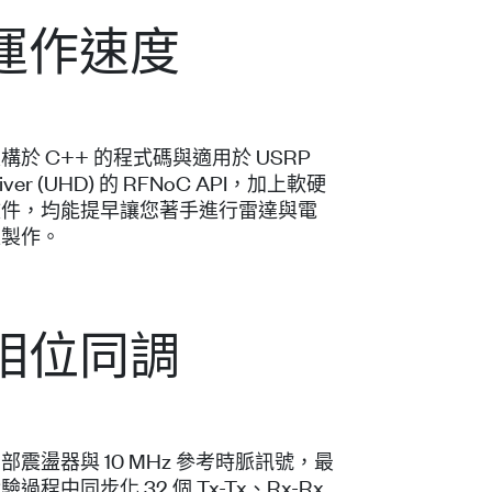
運作速度
於 C++ 的程式碼與適用於 USRP
river (UHD) 的 RFNoC API，加上軟硬
文件，均能提早讓您著手進行雷達與電
型製作。
相位同調
震盪器與 10 MHz 參考時脈訊號，最
過程中同步化 32 個 Tx-Tx、Rx-Rx