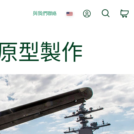
我的帳號
搜尋
與我們聯絡
購
原型
製作