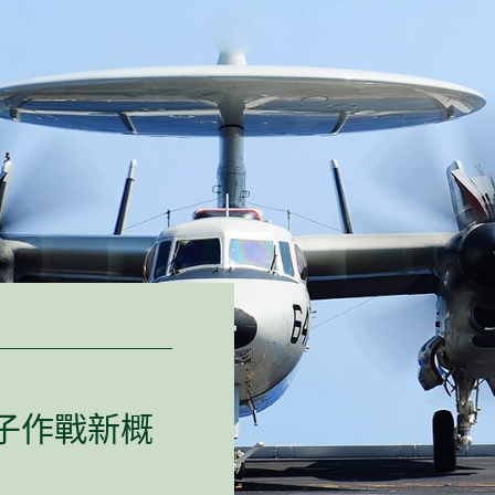
子
作戰
新
概