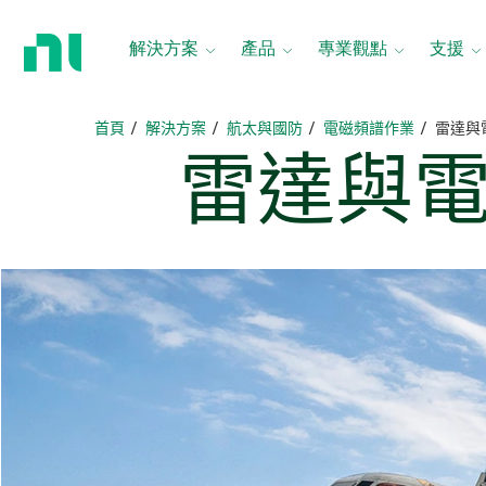
返
回
解決方案
產品
專業觀點
支援
首
頁
首頁
解決方案
航太與國防
電磁頻譜作業
雷達與
雷達
與