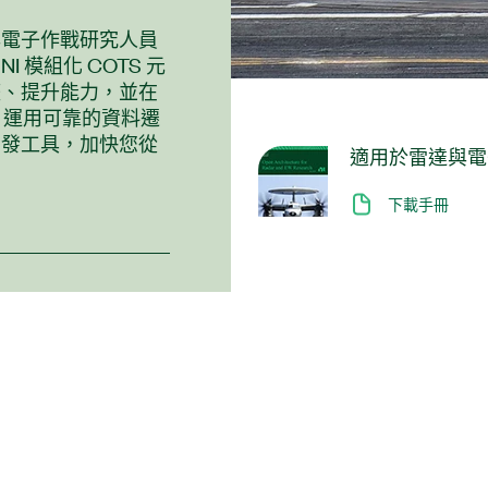
與電子作戰研究人員
 模組化 COTS 元
整、提升能力，並在
I 運用可靠的資料遷
開發工具，加快您從
適用於
雷達
與
電
下載手冊