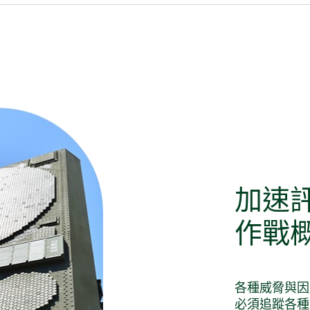
加速
作戰
各種威脅與因
必須追蹤各種