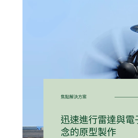
焦點解決方案
迅速
進行
雷達
與
電
念的
原型
製作