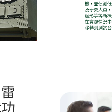
機，並偵測低
及研究人員，
賦形等等新概
在實際情況中
移轉到測試台
的
雷
戰
功