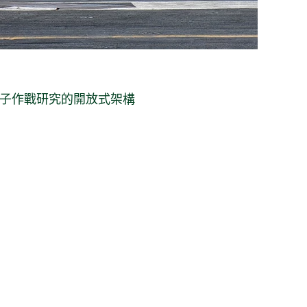
子
作戰
研究
的
開放式
架構